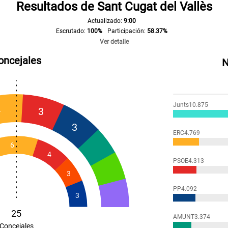
Resultados de Sant Cugat del Vallès
Actualizado:
9:00
Escrutado:
100%
Participación:
58.37%
Ver detalle
oncejales
N
Junts
10.875
4
3
3
ERC
4.769
6
4
PSOE
4.313
3
PP
4.092
3
25
AMUNT
3.374
Concejales