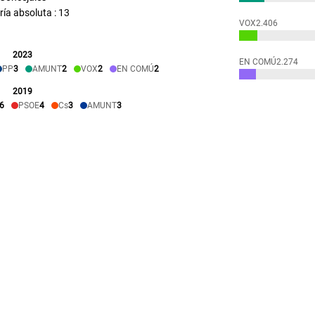
ía absoluta : 13
VOX
2.406
2023
EN COMÚ
2.274
PP
3
AMUNT
2
VOX
2
EN COMÚ
2
2019
6
PSOE
4
Cs
3
AMUNT
3