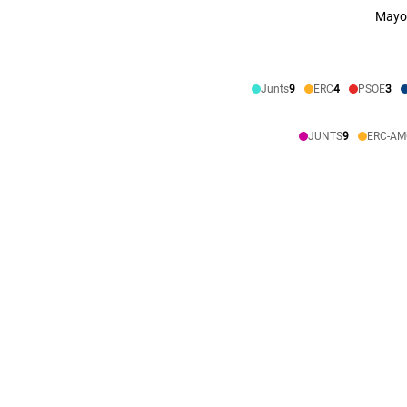
Mayor
Junts
9
ERC
4
PSOE
3
JUNTS
9
ERC-AM